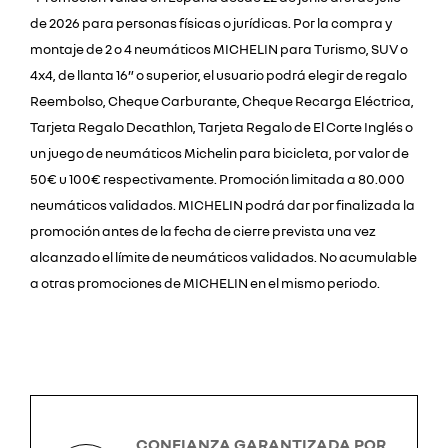
de 2026 para personas físicas o jurídicas. Por la compra y
montaje de 2 o 4 neumáticos MICHELIN para Turismo, SUV o
4x4, de llanta 16” o superior, el usuario podrá elegir de regalo
Reembolso, Cheque Carburante, Cheque Recarga Eléctrica,
Tarjeta Regalo Decathlon, Tarjeta Regalo de El Corte Inglés o
un juego de neumáticos Michelin para bicicleta, por valor de
50€ u 100€ respectivamente. Promoción limitada a 80.000
neumáticos validados. MICHELIN podrá dar por finalizada la
promoción antes de la fecha de cierre prevista una vez
alcanzado el límite de neumáticos validados. No acumulable
a otras promociones de MICHELIN en el mismo periodo.
CONFIANZA GARANTIZADA POR