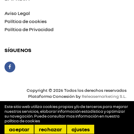
Aviso Legal
Política de cookies
Política de Privacidad
SÍGUENOS
Copyright © 2026 Todos los derechos reservados
Plataforma Concesión by
Releasemarketing S.L.
Este sitio web utiliza cookies propias y/o de terceros para mejorar
nuestros servicios, elaborar información estadística y optimizar
su navegación. Puede consultar mas información en nuestra
política de cookies
llamar
pedir cita
dirección
contactar
aceptar
rechazar
ajustes
Gestión de cookies