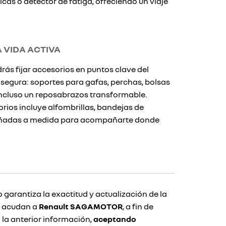
cas o detector de fatiga, ofreciendo un viaje
 VIDA ACTIVA
rás fijar accesorios en puntos clave del
 segura: soportes para gafas, perchas, bolsas
incluso un reposabrazos transformable.
ios incluye alfombrillas, bandejas de
señadas a medida para acompañarte donde
 garantiza la exactitud y actualización de la
e acudan a
Renault SAGAMOTOR
, a fin de
la anterior información,
aceptando