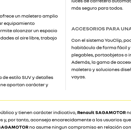
luces de carretera automáti
más seguro para todos.
r ofrece un maletero amplio
tar equipamiento
ACCESORIOS PARA UNA
ermite alcanzar un espacio
dades al aire libre, trabajo
Con el sistema YouClip, pod
habitáculo de forma fácil y
plegables, portaobjetos o 
Además, la gama de accesor
maletero y soluciones di
vayas.
 de estilo SUV y detalles
one aportan carácter y
úblico y tienen carácter indicativo,
Renault SAGAMOTOR
no
s y, por tanto, aconseja encarecidamente a los usuarios qu
 SAGAMOTOR
no asume ningun compromiso en relación con 