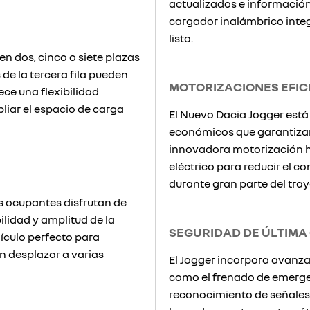
actualizados e información 
cargador inalámbrico int
listo.
en dos, cinco o siete plazas
de la tercera fila pueden
MOTORIZACIONES EFIC
ece una flexibilidad
liar el espacio de carga
El Nuevo Dacia Jogger está
económicos que garantizan
innovadora motorización h
eléctrico para reducir el c
durante gran parte del tray
os ocupantes disfrutan de
ilidad y amplitud de la
SEGURIDAD DE ÚLTIMA
hículo perfecto para
n desplazar a varias
El Jogger incorpora avanza
como el frenado de emergen
reconocimiento de señales 